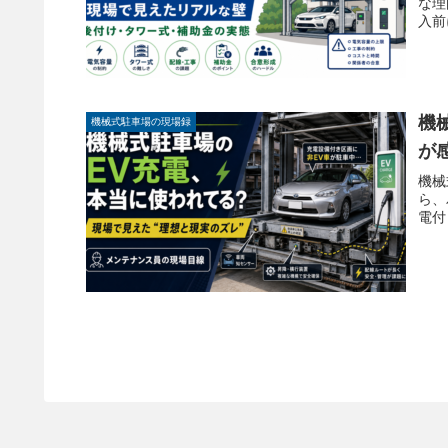
な理
入前
機
機械式駐車場の現場録
が
機械
ら、
電付