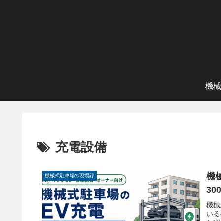
機械
充電設備
機
機械式駐車場の現場録
3
機械
いる