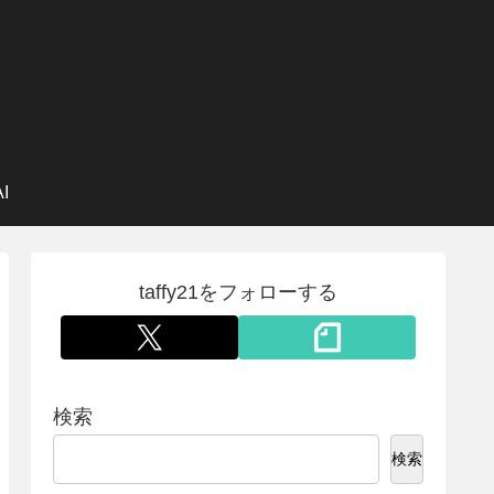
I
taffy21をフォローする
検索
検索