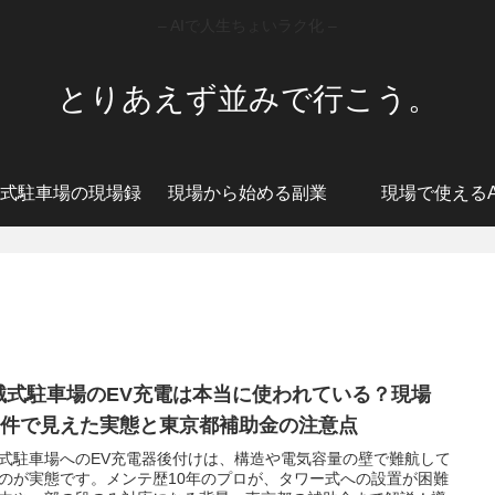
– AIで人生ちょいラク化 –
とりあえず並みで行こう。
式駐車場の現場録
現場から始める副業
現場で使えるA
械式駐車場のEV充電は本当に使われている？現場
00件で見えた実態と東京都補助金の注意点
式駐車場へのEV充電器後付けは、構造や電気容量の壁で難航して
のが実態です。メンテ歴10年のプロが、タワー式への設置が困難