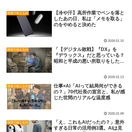
【冷や汗】高所作業でペンを落と
現場で使えるAI
したあの日、私は「メモを取る」
のをやめると決めた
2026.01.15
「【デジタル敗戦】『DX』を
現場で使えるAI
『デラックス』だと思っている？
昭和と平成の悪い所取りをした、
弊社のIT地獄めぐり」
2026.01.13
仕事×AI「AIって結局何ができる
現場で使えるAI
の？」70代社長の宣言と、私が感
じた世間のリアルな温度感
2026.01.08
「え、これもAIだったの？」意外
現場で使えるAI
すぎる日常の活用例3選。AIは見