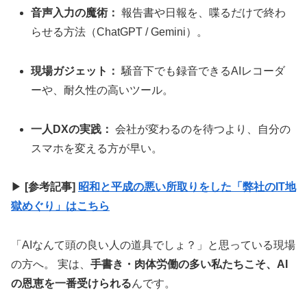
音声入力の魔術：
報告書や日報を、喋るだけで終わ
らせる方法（ChatGPT / Gemini）。
現場ガジェット：
騒音下でも録音できるAIレコーダ
ーや、耐久性の高いツール。
一人DXの実践：
会社が変わるのを待つより、自分の
スマホを変える方が早い。
▶
[参考記事]
昭和と平成の悪い所取りをした「弊社のIT地
獄めぐり」はこちら
「AIなんて頭の良い人の道具でしょ？」と思っている現場
の方へ。 実は、
手書き・肉体労働の多い私たちこそ、AI
の恩恵を一番受けられる
んです。