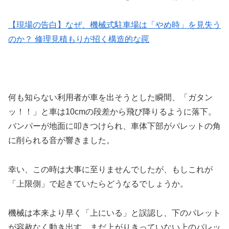
【現場の告白】なぜ、機械式駐車場は「やめ時」を見失う
のか？ 修理見積もりが招く構造的な罠
何も知らない利用者が車を出そうとした瞬間、「ガタン
ッ！！」と車は10cmの段差から飛び降りるように落下。
バンパーが地面に叩きつけられ、車体下部がパレットの角
に削られる音が響きました。
幸い、この時は大事に至りませんでしたが、もしこれが
「上限側」で起きていたらどうなるでしょうか。
機械は本来より早く「上にいる」と誤認し、下のパレット
が容赦なく動き出す。まだ上がりきっていない上のパレッ